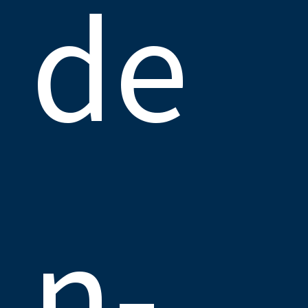
de
n­