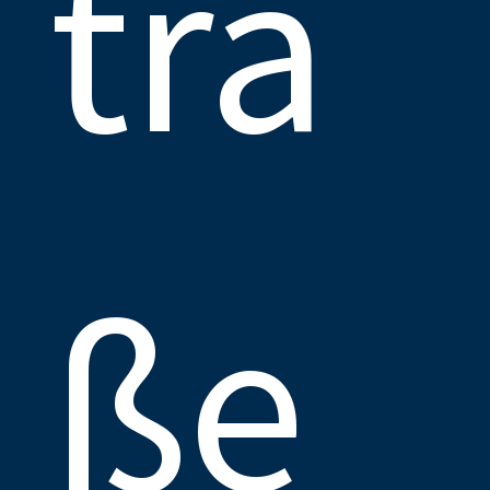
tra
ße