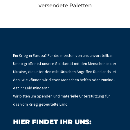
versendete Paletten
Ein Krieg in Europa? Für die meis­ten von uns unvorstell­bar.
Umso größer ist unsere Sol­i­dar­ität mit den Men­schen in der
Ukraine, die unter den miltitärischen Angrif­f­en Rus­s­lands lei­
den. Wie kön­nen wir diesen Men­schen helfen oder zumin­d­
est ihr Leid mindern?
Wir bit­ten um Spenden und materielle Unter­stützung für
das vom Krieg gebeutelte Land.
HIER FINDET IHR UNS: