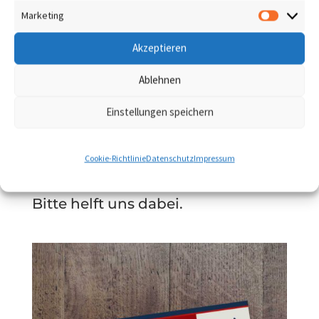
Marketing
Die Bilder aus der Ukraine erschüt­tern uns alle zutiefst.
Marketin
Wir bekom­men Fotos und Videos von unseren Kon­tak­ten
Akzeptieren
geschickt, die wir kaum ertra­gen können.
Sie motivieren uns, uns noch mehr zu engagieren.
Ablehnen
Das geht allerd­ings nur mit Eur­er Unterstützung.
Wir wis­sen, dass es vie­len Men­schen nicht leicht fällt zu
Einstellungen speichern
spenden.
Wir freuen uns über jede Spende.
Und wir freuen uns, wenn Ihr über uns sprecht, unsere
Cookie-Richtlinie
Datenschutz
Impressum
Gruppe teilt, unsere Beiträge teilt.
Zusam­men kön­nen wir viel erreichen.
Bitte helft uns dabei.