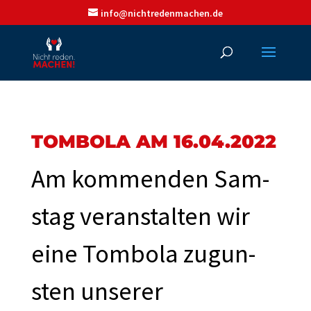
info@nichtredenmachen.de
TOMBOLA AM 16.04.2022
Am kom­menden Sam­
stag ver­anstal­ten wir
eine Tombo­la zugun­
sten unser­er