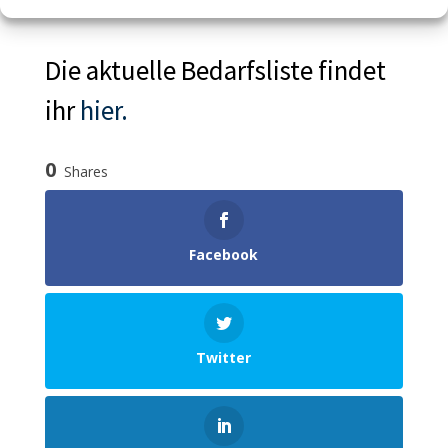
euch da!
Die aktuelle Bedarf­s­liste find­et
ihr
hier.
0
Shares
Face­book
Twit­ter