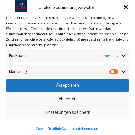
Datum/Zeit
Cookie-Zustimmung verwalten
Date(s) — 29. März 2022
Um dir ein optimales Erlebnis zu bieten, verwenden wir Technologien wie
Cookies, um Geräteinformationen zu speichern und/oder darauf zuzugreifen.
17:00 — 20:00
Wenn du diesen Technologien zustimmst, können wir Daten wie das
Surfverhalten oder eindeutige IDs auf dieser Website verarbeiten. Wenn du deine
Zustimmung nicht erteilst oder zurückziehst, können bestimmte Merkmale und
Funktionen beeinträchtigt werden.
Ver­anstal­tung­sort
Funktional
Immer aktiv
Heli Halle
Marketing
Marketin
Kat­e­gorien
Akzeptieren
Samm­lung
Ablehnen
Einstellungen speichern
An der Heli Halle sind wir für
Cookie-Richtlinie
Datenschutz
Impressum